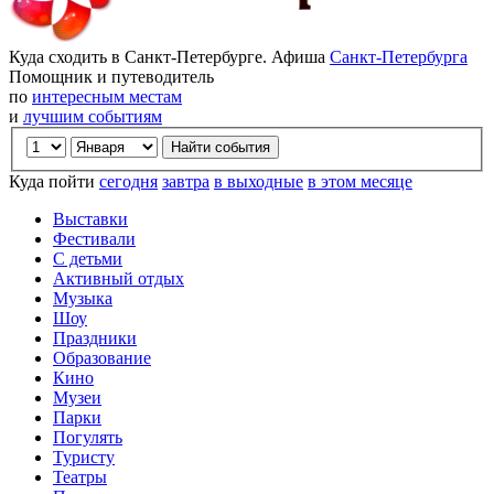
Куда сходить в Санкт-Петербурге. Афиша
Санкт-Петербурга
Помощник и путеводитель
по
интересным местам
и
лучшим событиям
Куда пойти
сегодня
завтра
в выходные
в этом месяце
Выставки
Фестивали
С детьми
Активный отдых
Музыка
Шоу
Праздники
Образование
Кино
Музеи
Парки
Погулять
Туристу
Театры