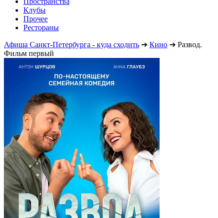
Пространства
Клубы
Прочее
Рестораны
Афиша Санкт-Петербурга - куда сходить
➔
Кино
➔
Развод.
Фильм первый