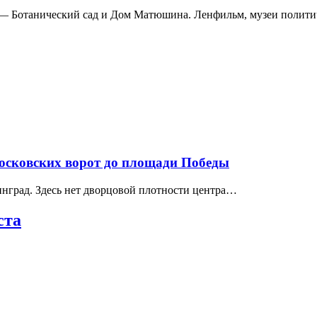
а — Ботанический сад и Дом Матюшина. Ленфильм, музеи полит
Московских ворот до площади Победы
нград. Здесь нет дворцовой плотности центра…
ста