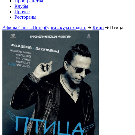
Пространства
Клубы
Прочее
Рестораны
Афиша Санкт-Петербурга - куда сходить
➔
Кино
➔
Птица