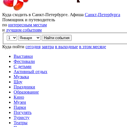
Куда сходить в Санкт-Петербурге. Афиша
Санкт-Петербурга
Помощник и путеводитель
по
интересным местам
и
лучшим событиям
Куда пойти
сегодня
завтра
в выходные
в этом месяце
Выставки
Фестивали
С детьми
Активный отдых
Музыка
Шоу
Праздники
Образование
Кино
Музеи
Парки
Погулять
Туристу
Театры