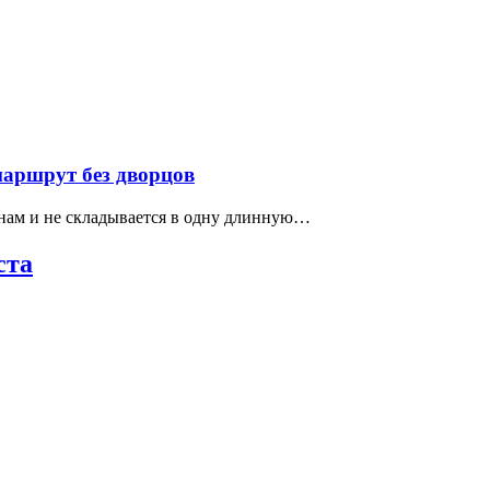
маршрут без дворцов
нам и не складывается в одну длинную…
ста