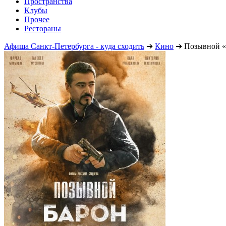
Пространства
Клубы
Прочее
Рестораны
Афиша Санкт-Петербурга - куда сходить
➔
Кино
➔
Позывной «