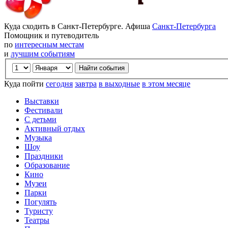
Куда сходить в Санкт-Петербурге. Афиша
Санкт-Петербурга
Помощник и путеводитель
по
интересным местам
и
лучшим событиям
Куда пойти
сегодня
завтра
в выходные
в этом месяце
Выставки
Фестивали
С детьми
Активный отдых
Музыка
Шоу
Праздники
Образование
Кино
Музеи
Парки
Погулять
Туристу
Театры