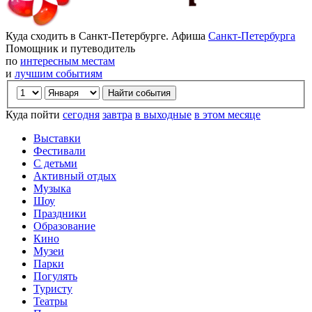
Куда сходить в Санкт-Петербурге. Афиша
Санкт-Петербурга
Помощник и путеводитель
по
интересным местам
и
лучшим событиям
Куда пойти
сегодня
завтра
в выходные
в этом месяце
Выставки
Фестивали
С детьми
Активный отдых
Музыка
Шоу
Праздники
Образование
Кино
Музеи
Парки
Погулять
Туристу
Театры