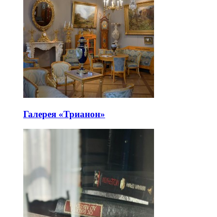
Галерея «Трианон»