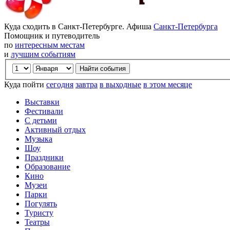
Куда сходить в Санкт-Петербурге. Афиша
Санкт-Петербурга
Помощник и путеводитель
по
интересным местам
и
лучшим событиям
Куда пойти
сегодня
завтра
в выходные
в этом месяце
Выставки
Фестивали
С детьми
Активный отдых
Музыка
Шоу
Праздники
Образование
Кино
Музеи
Парки
Погулять
Туристу
Театры