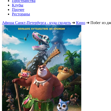
Пространства
Клубы
Прочее
Рестораны
Афиша Санкт-Петербурга - куда сходить
➔
Кино
➔
Побег из д