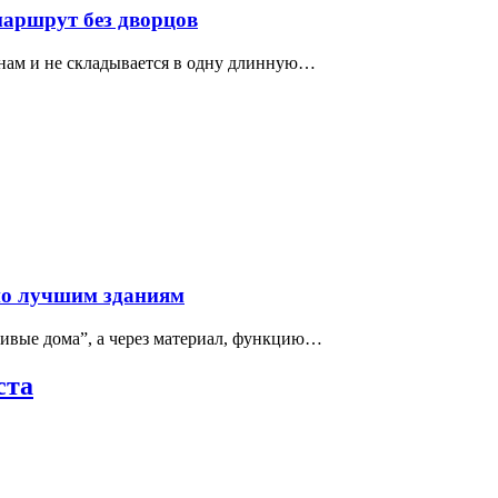
маршрут без дворцов
нам и не складывается в одну длинную…
по лучшим зданиям
сивые дома”, а через материал, функцию…
ста