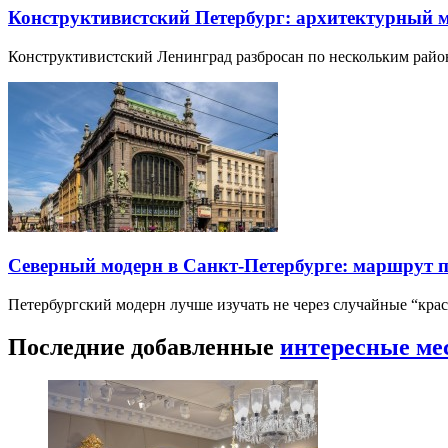
Конструктивистский Петербург: архитектурный 
Конструктивистский Ленинград разбросан по нескольким райо
Северный модерн в Санкт-Петербурге: маршрут 
Петербургский модерн лучше изучать не через случайные “кра
Последние добавленные
интересные ме