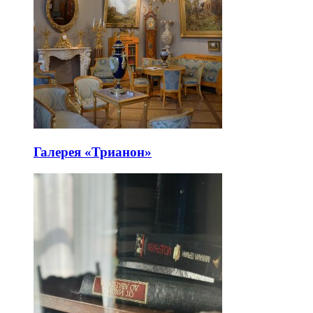
Галерея «Трианон»