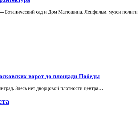
а — Ботанический сад и Дом Матюшина. Ленфильм, музеи полит
Московских ворот до площади Победы
нград. Здесь нет дворцовой плотности центра…
ста