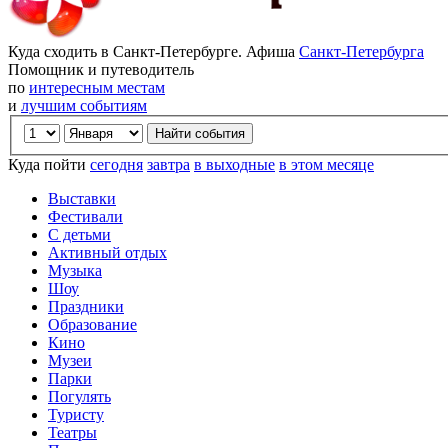
Куда сходить в Санкт-Петербурге. Афиша
Санкт-Петербурга
Помощник и путеводитель
по
интересным местам
и
лучшим событиям
Куда пойти
сегодня
завтра
в выходные
в этом месяце
Выставки
Фестивали
С детьми
Активный отдых
Музыка
Шоу
Праздники
Образование
Кино
Музеи
Парки
Погулять
Туристу
Театры