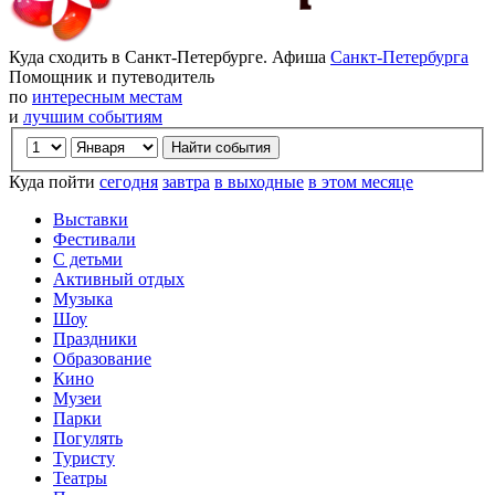
Куда сходить в Санкт-Петербурге. Афиша
Санкт-Петербурга
Помощник и путеводитель
по
интересным местам
и
лучшим событиям
Куда пойти
сегодня
завтра
в выходные
в этом месяце
Выставки
Фестивали
С детьми
Активный отдых
Музыка
Шоу
Праздники
Образование
Кино
Музеи
Парки
Погулять
Туристу
Театры