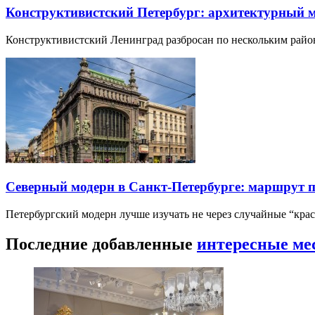
Конструктивистский Петербург: архитектурный 
Конструктивистский Ленинград разбросан по нескольким райо
Северный модерн в Санкт-Петербурге: маршрут 
Петербургский модерн лучше изучать не через случайные “кра
Последние добавленные
интересные ме