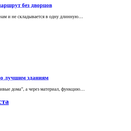
маршрут без дворцов
нам и не складывается в одну длинную…
по лучшим зданиям
сивые дома”, а через материал, функцию…
ста