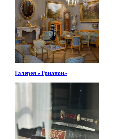
Галерея «Трианон»