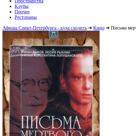
Пространства
Клубы
Прочее
Рестораны
Афиша Санкт-Петербурга - куда сходить
➔
Кино
➔
Письма мер