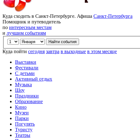
Куда сходить в Санкт-Петербурге. Афиша
Санкт-Петербурга
Помощник и путеводитель
по
интересным местам
и
лучшим событиям
Куда пойти
сегодня
завтра
в выходные
в этом месяце
Выставки
Фестивали
С детьми
Активный отдых
Музыка
Шоу
Праздники
Образование
Кино
Музеи
Парки
Погулять
Туристу
Театры