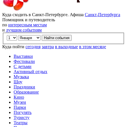
Куда сходить в Санкт-Петербурге. Афиша
Санкт-Петербурга
Помощник и путеводитель
по
интересным местам
и
лучшим событиям
Куда пойти
сегодня
завтра
в выходные
в этом месяце
Выставки
Фестивали
С детьми
Активный отдых
Музыка
Шоу
Праздники
Образование
Кино
Музеи
Парки
Погулять
Туристу
Театры