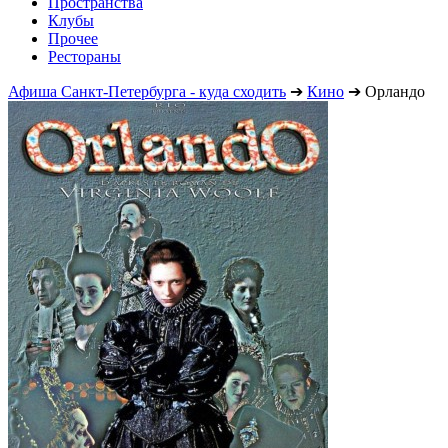
Пространства
Клубы
Прочее
Рестораны
Афиша Санкт-Петербурга - куда сходить
➔
Кино
➔
Орландо