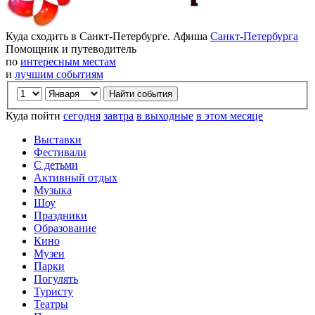
Куда сходить в Санкт-Петербурге. Афиша
Санкт-Петербурга
Помощник и путеводитель
по
интересным местам
и
лучшим событиям
Куда пойти
сегодня
завтра
в выходные
в этом месяце
Выставки
Фестивали
С детьми
Активный отдых
Музыка
Шоу
Праздники
Образование
Кино
Музеи
Парки
Погулять
Туристу
Театры