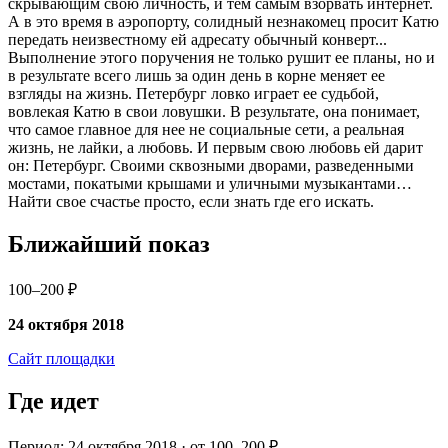
скрывающим свою личность, и тем самым взорвать интернет.
А в это время в аэропорту, солидный незнакомец просит Катю
передать неизвестному ей адресату обычный конверт...
Выполнение этого поручения не только рушит ее планы, но и
в результате всего лишь за один день в корне меняет ее
взгляды на жизнь. Петербург ловко играет ее судьбой,
вовлекая Катю в свои ловушки. В результате, она понимает,
что самое главное для нее не социальные сети, а реальная
жизнь, не лайки, а любовь. И первым свою любовь ей дарит
он: Петербург. Своими сквозными дворами, разведенными
мостами, покатыми крышами и уличными музыкантами…
Найти свое счастье просто, если знать где его искать.
Ближайший показ
100–200 ₽
24 октября 2018
Сайт площадки
Где идет
Период: 24 октября 2018 · от 100–200 ₽