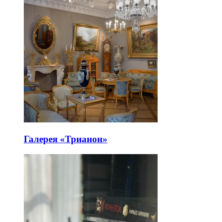
Галерея «Трианон»