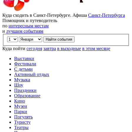
Куда сходить в Санкт-Петербурге. Афиша
Санкт-Петербурга
Помощник и путеводитель
по
интересным местам
и
лучшим событиям
Куда пойти
сегодня
завтра
в выходные
в этом месяце
Выставки
Фестивали
С детьми
Активный отдых
Музыка
Шоу
Праздники
Образование
Кино
Музеи
Парки
Погулять
Туристу
Театры