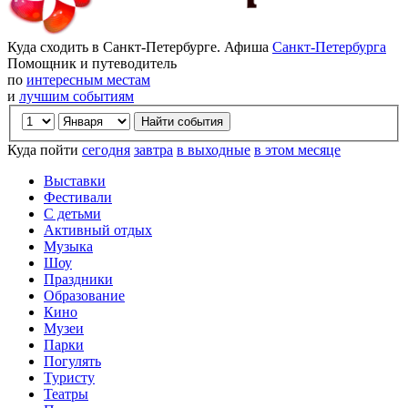
Куда сходить в Санкт-Петербурге. Афиша
Санкт-Петербурга
Помощник и путеводитель
по
интересным местам
и
лучшим событиям
Куда пойти
сегодня
завтра
в выходные
в этом месяце
Выставки
Фестивали
С детьми
Активный отдых
Музыка
Шоу
Праздники
Образование
Кино
Музеи
Парки
Погулять
Туристу
Театры