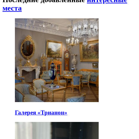
места
Галерея «Трианон»