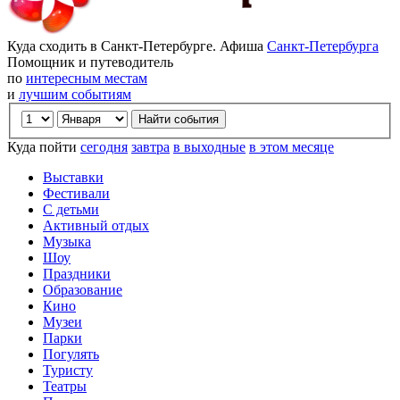
Куда сходить в Санкт-Петербурге. Афиша
Санкт-Петербурга
Помощник и путеводитель
по
интересным местам
и
лучшим событиям
Куда пойти
сегодня
завтра
в выходные
в этом месяце
Выставки
Фестивали
С детьми
Активный отдых
Музыка
Шоу
Праздники
Образование
Кино
Музеи
Парки
Погулять
Туристу
Театры