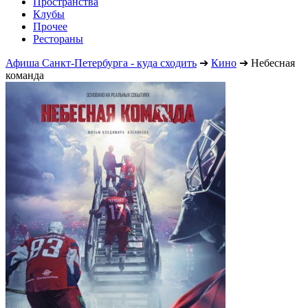
Пространства
Клубы
Прочее
Рестораны
Афиша Санкт-Петербурга - куда сходить
➔
Кино
➔
Небесная
команда