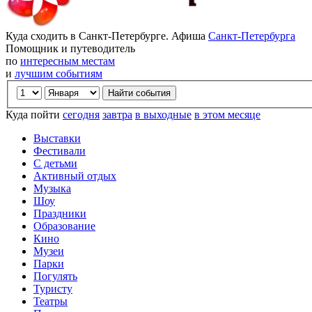
Куда сходить в Санкт-Петербурге. Афиша
Санкт-Петербурга
Помощник и путеводитель
по
интересным местам
и
лучшим событиям
Куда пойти
сегодня
завтра
в выходные
в этом месяце
Выставки
Фестивали
С детьми
Активный отдых
Музыка
Шоу
Праздники
Образование
Кино
Музеи
Парки
Погулять
Туристу
Театры