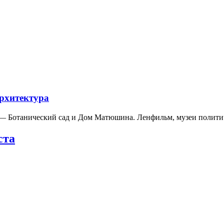
архитектура
а — Ботанический сад и Дом Матюшина. Ленфильм, музеи полит
ста