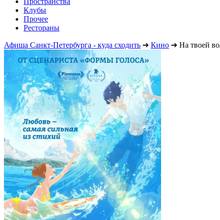
Пространства
Клубы
Прочее
Рестораны
Афиша Санкт-Петербурга - куда сходить
➔
Кино
➔
На твоей в