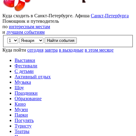
Куда сходить в Санкт-Петербурге. Афиша
Санкт-Петербурга
Помощник и путеводитель
по
интересным местам
и
лучшим событиям
Куда пойти
сегодня
завтра
в выходные
в этом месяце
Выставки
Фестивали
С детьми
Активный отдых
Музыка
Шоу
Праздники
Образование
Кино
Музеи
Парки
Погулять
Туристу
Театры