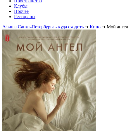
Пространства
Клубы
Прочее
Рестораны
Афиша Санкт-Петербурга - куда сходить
➔
Кино
➔
Мой ангел