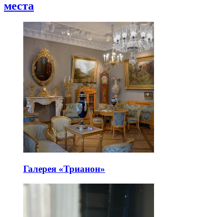
места
Галерея «Трианон»