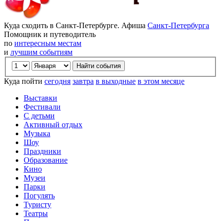
Куда сходить в Санкт-Петербурге. Афиша
Санкт-Петербурга
Помощник и путеводитель
по
интересным местам
и
лучшим событиям
Куда пойти
сегодня
завтра
в выходные
в этом месяце
Выставки
Фестивали
С детьми
Активный отдых
Музыка
Шоу
Праздники
Образование
Кино
Музеи
Парки
Погулять
Туристу
Театры