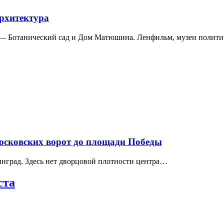
архитектура
а — Ботанический сад и Дом Матюшина. Ленфильм, музеи полит
Московских ворот до площади Победы
нград. Здесь нет дворцовой плотности центра…
ста