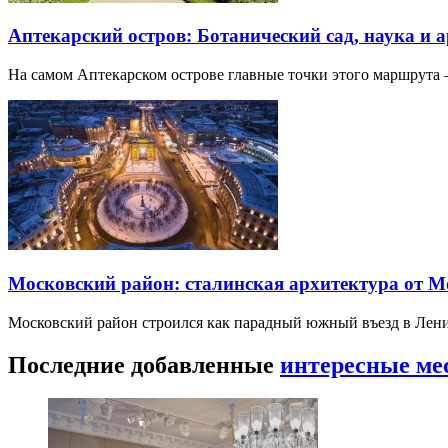
Аптекарский остров: Ботанический сад, наука и 
На самом Аптекарском острове главные точки этого маршрут
Московский район: сталинская архитектура от 
Московский район строился как парадный южный въезд в Лени
Последние добавленные
интересные ме