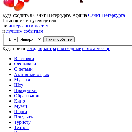
Куда сходить в Санкт-Петербурге. Афиша
Санкт-Петербурга
Помощник и путеводитель
по
интересным местам
и
лучшим событиям
Куда пойти
сегодня
завтра
в выходные
в этом месяце
Выставки
Фестивали
С детьми
Активный отдых
Музыка
Шоу
Праздники
Образование
Кино
Музеи
Парки
Погулять
Туристу
Театры