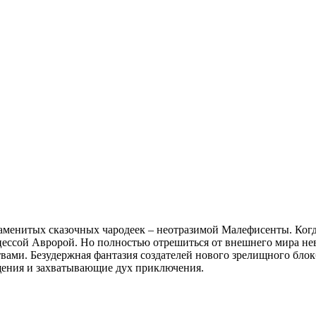
аменитых сказочных чародеек – неотразимой Малефисенты. Когда
ессой Авророй. Но полностью отрешиться от внешнего мира нев
ми. Безудержная фантазия создателей нового зрелищного блокба
щения и захватывающие дух приключения.