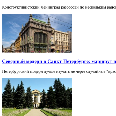
Конструктивистский Ленинград разбросан по нескольким райо
Северный модерн в Санкт-Петербурге: маршрут 
Петербургский модерн лучше изучать не через случайные “кра