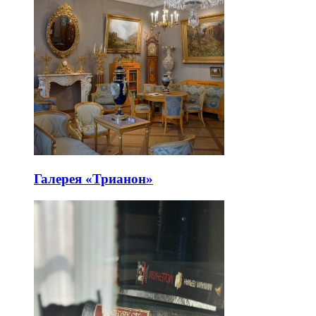
Галерея «Трианон»