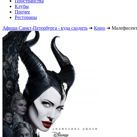
Пространства
Клубы
Прочее
Рестораны
Афиша Санкт-Петербурга - куда сходить
➔
Кино
➔
Малефисент