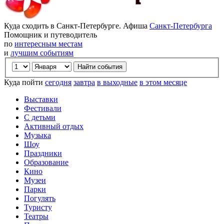
Куда сходить в Санкт-Петербурге. Афиша
Санкт-Петербурга
Помощник и путеводитель
по
интересным местам
и
лучшим событиям
Куда пойти
сегодня
завтра
в выходные
в этом месяце
Выставки
Фестивали
С детьми
Активный отдых
Музыка
Шоу
Праздники
Образование
Кино
Музеи
Парки
Погулять
Туристу
Театры