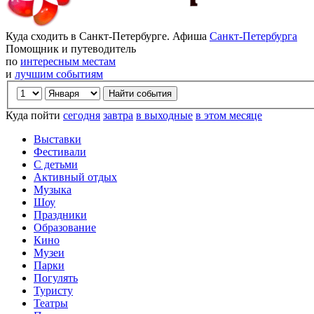
Куда сходить в Санкт-Петербурге. Афиша
Санкт-Петербурга
Помощник и путеводитель
по
интересным местам
и
лучшим событиям
Куда пойти
сегодня
завтра
в выходные
в этом месяце
Выставки
Фестивали
С детьми
Активный отдых
Музыка
Шоу
Праздники
Образование
Кино
Музеи
Парки
Погулять
Туристу
Театры