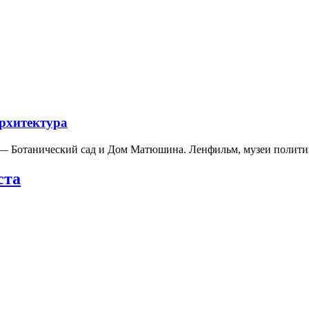
архитектура
а — Ботанический сад и Дом Матюшина. Ленфильм, музеи полит
ста