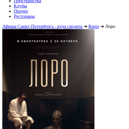
Пространства
Клубы
Прочее
Рестораны
Афиша Санкт-Петербурга - куда сходить
➔
Кино
➔
Лоро