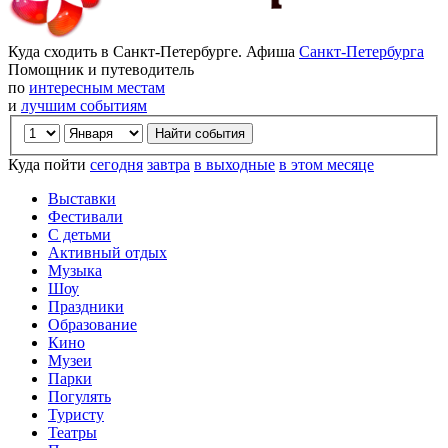
Куда сходить в Санкт-Петербурге. Афиша
Санкт-Петербурга
Помощник и путеводитель
по
интересным местам
и
лучшим событиям
Куда пойти
сегодня
завтра
в выходные
в этом месяце
Выставки
Фестивали
С детьми
Активный отдых
Музыка
Шоу
Праздники
Образование
Кино
Музеи
Парки
Погулять
Туристу
Театры