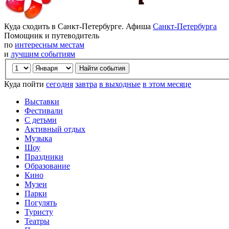
Куда сходить в Санкт-Петербурге. Афиша
Санкт-Петербурга
Помощник и путеводитель
по
интересным местам
и
лучшим событиям
Куда пойти
сегодня
завтра
в выходные
в этом месяце
Выставки
Фестивали
С детьми
Активный отдых
Музыка
Шоу
Праздники
Образование
Кино
Музеи
Парки
Погулять
Туристу
Театры