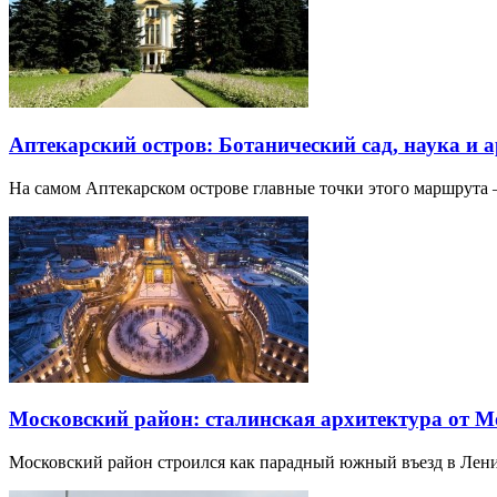
Аптекарский остров: Ботанический сад, наука и 
На самом Аптекарском острове главные точки этого маршрут
Московский район: сталинская архитектура от 
Московский район строился как парадный южный въезд в Лени