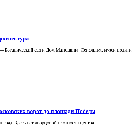
архитектура
а — Ботанический сад и Дом Матюшина. Ленфильм, музеи полит
Московских ворот до площади Победы
нград. Здесь нет дворцовой плотности центра…