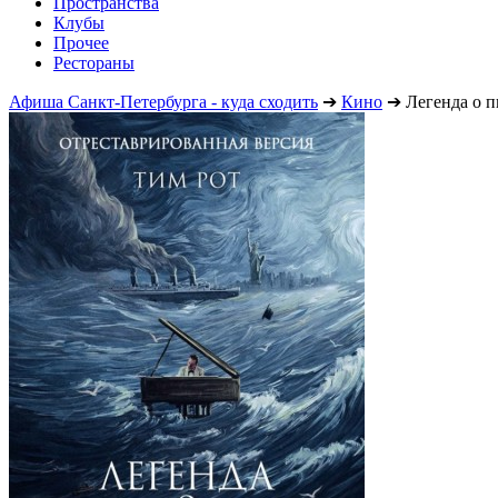
Пространства
Клубы
Прочее
Рестораны
Афиша Санкт-Петербурга - куда сходить
➔
Кино
➔
Легенда о 