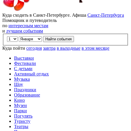
Куда сходить в Санкт-Петербурге. Афиша
Санкт-Петербурга
Помощник и путеводитель
по
интересным местам
и
лучшим событиям
Куда пойти
сегодня
завтра
в выходные
в этом месяце
Выставки
Фестивали
С детьми
Активный отдых
Музыка
Шоу
Праздники
Образование
Кино
Музеи
Парки
Погулять
Туристу
Театры