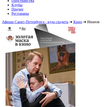
Пространства
Клубы
Прочее
Рестораны
Афиша Санкт-Петербурга - куда сходить
➔
Кино
➔
Иванов