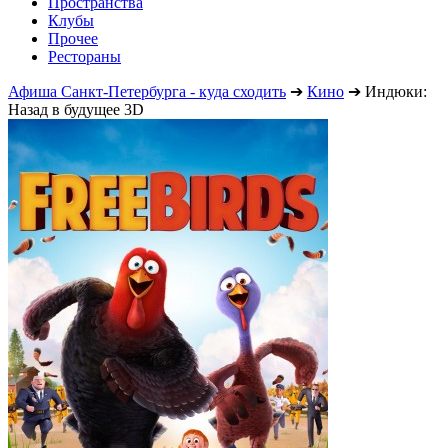
Пространства
Клубы
Прочее
Рестораны
Афиша Санкт-Петербурга - куда сходить
➔
Кино
➔
Индюки:
Назад в будущее 3D