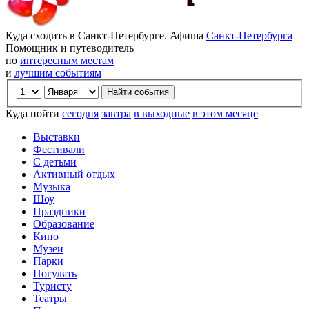
Куда сходить в Санкт-Петербурге. Афиша
Санкт-Петербурга
Помощник и путеводитель
по
интересным местам
и
лучшим событиям
Куда пойти
сегодня
завтра
в выходные
в этом месяце
Выставки
Фестивали
С детьми
Активный отдых
Музыка
Шоу
Праздники
Образование
Кино
Музеи
Парки
Погулять
Туристу
Театры