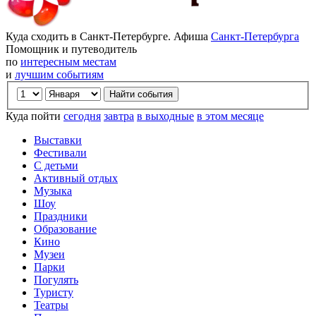
Куда сходить в Санкт-Петербурге. Афиша
Санкт-Петербурга
Помощник и путеводитель
по
интересным местам
и
лучшим событиям
Куда пойти
сегодня
завтра
в выходные
в этом месяце
Выставки
Фестивали
С детьми
Активный отдых
Музыка
Шоу
Праздники
Образование
Кино
Музеи
Парки
Погулять
Туристу
Театры