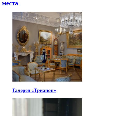
места
Галерея «Трианон»