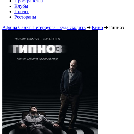
Пространства
Клубы
Прочее
Рестораны
Афиша Санкт-Петербурга - куда сходить
➔
Кино
➔
Гипноз