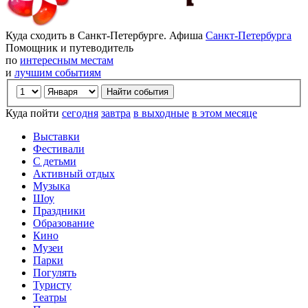
Куда сходить в Санкт-Петербурге. Афиша
Санкт-Петербурга
Помощник и путеводитель
по
интересным местам
и
лучшим событиям
Куда пойти
сегодня
завтра
в выходные
в этом месяце
Выставки
Фестивали
С детьми
Активный отдых
Музыка
Шоу
Праздники
Образование
Кино
Музеи
Парки
Погулять
Туристу
Театры