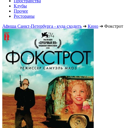
Пространства
Клубы
Прочее
Рестораны
Афиша Санкт-Петербурга - куда сходить
➔
Кино
➔
Фокстрот