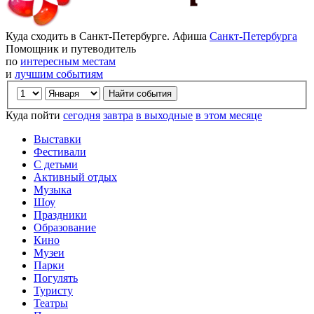
Куда сходить в Санкт-Петербурге. Афиша
Санкт-Петербурга
Помощник и путеводитель
по
интересным местам
и
лучшим событиям
Куда пойти
сегодня
завтра
в выходные
в этом месяце
Выставки
Фестивали
С детьми
Активный отдых
Музыка
Шоу
Праздники
Образование
Кино
Музеи
Парки
Погулять
Туристу
Театры