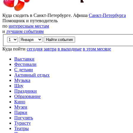
Куда сходить в Санкт-Петербурге. Афиша
Санкт-Петербурга
Помощник и путеводитель
по
интересным местам
и
лучшим событиям
Куда пойти
сегодня
завтра
в выходные
в этом месяце
Выставки
Фестивали
С детьми
Активный отдых
Музыка
Шоу
Праздники
Образование
Кино
Музеи
Парки
Погулять
Туристу
Театры