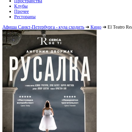
Пространства
Клубы
Прочее
Рестораны
Афиша Санкт-Петербурга - куда сходить
➔
Кино
➔
El Teatro Re