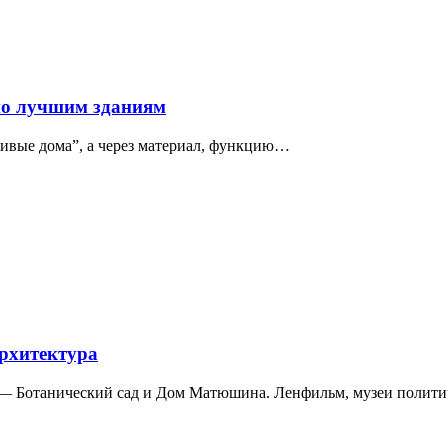
по лучшим зданиям
сивые дома”, а через материал, функцию…
архитектура
а — Ботанический сад и Дом Матюшина. Ленфильм, музеи полит