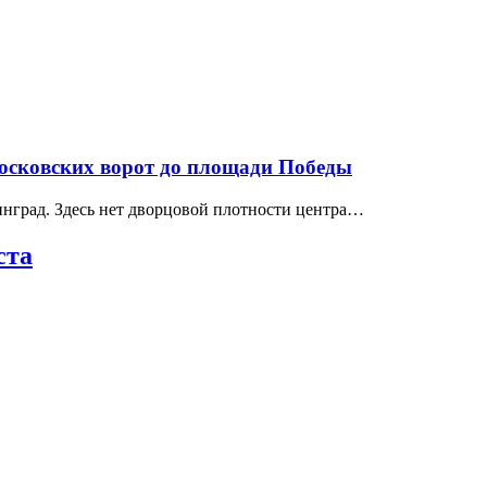
Московских ворот до площади Победы
нград. Здесь нет дворцовой плотности центра…
ста