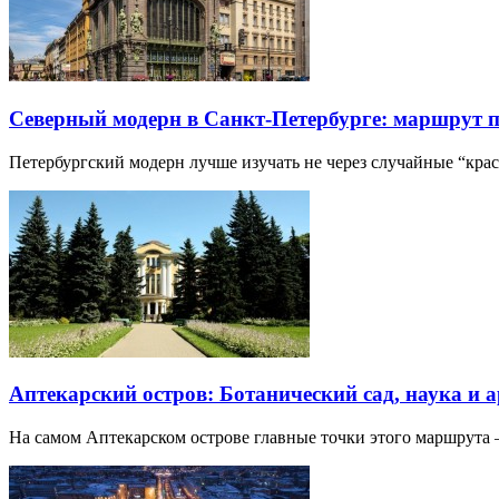
Северный модерн в Санкт-Петербурге: маршрут 
Петербургский модерн лучше изучать не через случайные “кра
Аптекарский остров: Ботанический сад, наука и 
На самом Аптекарском острове главные точки этого маршрут