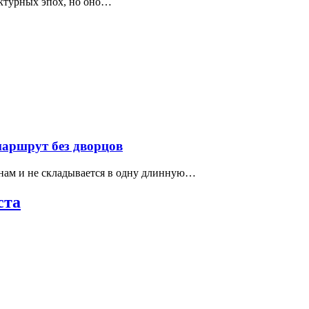
ектурных эпох, но оно…
маршрут без дворцов
нам и не складывается в одну длинную…
ста