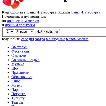
Куда сходить в Санкт-Петербурге. Афиша
Санкт-Петербурга
Помощник и путеводитель
по
интересным местам
и
лучшим событиям
Куда пойти
сегодня
завтра
в выходные
в этом месяце
Выставки
Фестивали
С детьми
Активный отдых
Музыка
Шоу
Праздники
Образование
Кино
Музеи
Парки
Погулять
Туристу
Театры