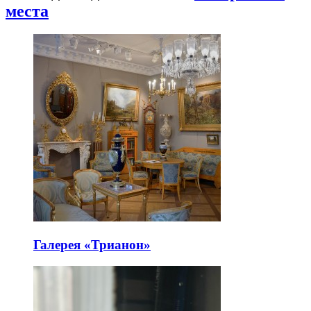
места
Галерея «Трианон»