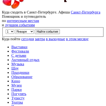
Куда сходить в Санкт-Петербурге. Афиша
Санкт-Петербурга
Помощник и путеводитель
по
интересным местам
и
лучшим событиям
Куда пойти
сегодня
завтра
в выходные
в этом месяце
Выставки
Фестивали
С детьми
Активный отдых
Музыка
Шоу
Праздники
Образование
Кино
Музеи
Парки
Погулять
Туристу
Театры