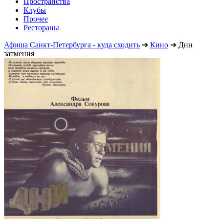
Пространства
Клубы
Прочее
Рестораны
Афиша Санкт-Петербурга - куда сходить
➔
Кино
➔
Дни
затмения