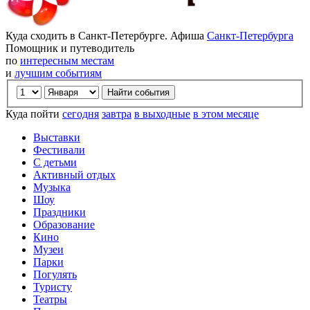
Куда сходить в Санкт-Петербурге. Афиша
Санкт-Петербурга
Помощник и путеводитель
по
интересным местам
и
лучшим событиям
Куда пойти
сегодня
завтра
в выходные
в этом месяце
Выставки
Фестивали
С детьми
Активный отдых
Музыка
Шоу
Праздники
Образование
Кино
Музеи
Парки
Погулять
Туристу
Театры