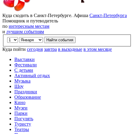
Куда сходить в Санкт-Петербурге. Афиша
Санкт-Петербурга
Помощник и путеводитель
по
интересным местам
и
лучшим событиям
Куда пойти
сегодня
завтра
в выходные
в этом месяце
Выставки
Фестивали
С детьми
Активный отдых
Музыка
Шоу
Праздники
Образование
Кино
Музеи
Парки
Погулять
Туристу
Театры