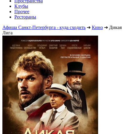
Пространства
Клубы
Прочее
Рестораны
Афиша Санкт-Петербурга - куда сходить
➔
Кино
➔
Дикая
Лига