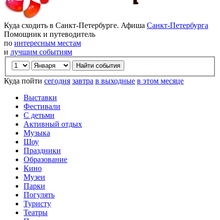
Куда сходить в Санкт-Петербурге. Афиша
Санкт-Петербурга
Помощник и путеводитель
по
интересным местам
и
лучшим событиям
Куда пойти
сегодня
завтра
в выходные
в этом месяце
Выставки
Фестивали
С детьми
Активный отдых
Музыка
Шоу
Праздники
Образование
Кино
Музеи
Парки
Погулять
Туристу
Театры