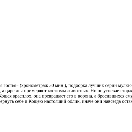
 гостья» (хронометраж 30 мин.), подборка лучших серий мульт
з, а царевны примеряют костюмы животных. Но не успевает торж
Кощея врасплох, она превращает его в ворона, а бросившихся е
ернуть себе и Кощею настоящий облик, иначе они навсегда оста