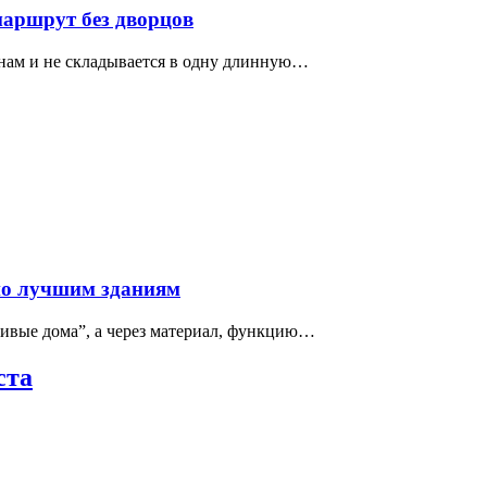
маршрут без дворцов
нам и не складывается в одну длинную…
по лучшим зданиям
сивые дома”, а через материал, функцию…
ста