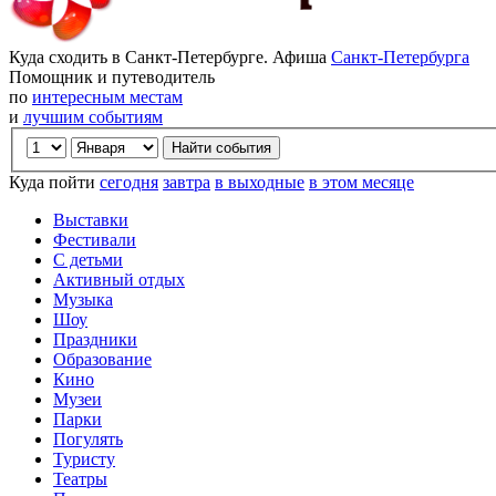
Куда сходить в Санкт-Петербурге. Афиша
Санкт-Петербурга
Помощник и путеводитель
по
интересным местам
и
лучшим событиям
Куда пойти
сегодня
завтра
в выходные
в этом месяце
Выставки
Фестивали
С детьми
Активный отдых
Музыка
Шоу
Праздники
Образование
Кино
Музеи
Парки
Погулять
Туристу
Театры