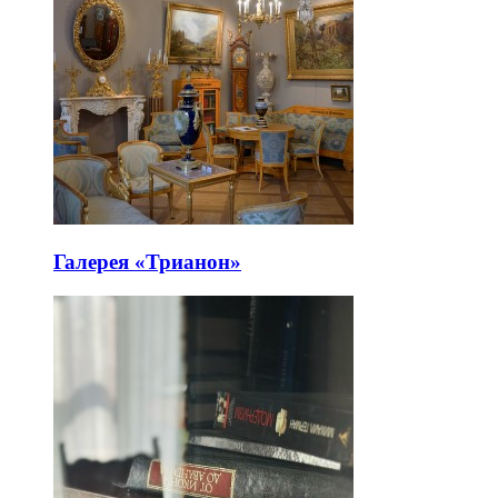
Галерея «Трианон»