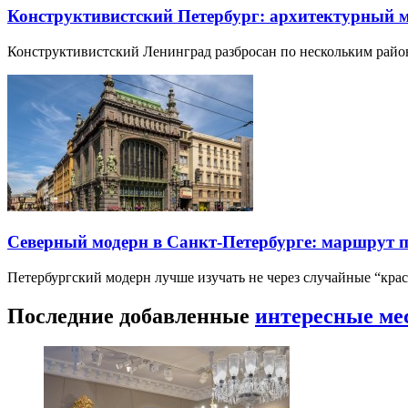
Конструктивистский Петербург: архитектурный 
Конструктивистский Ленинград разбросан по нескольким райо
Северный модерн в Санкт-Петербурге: маршрут 
Петербургский модерн лучше изучать не через случайные “кра
Последние добавленные
интересные ме