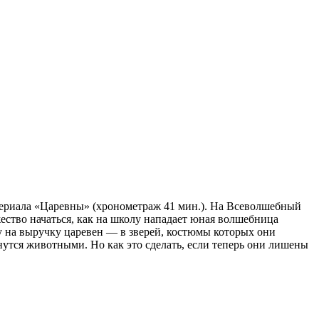
сериала «Царевны» (хронометраж 41 мин.). На Всеволшебный
ество начаться, как на школу нападает юная волшебница
му на выручку царевен — в зверей, костюмы которых они
нутся животными. Но как это сделать, если теперь они лишены