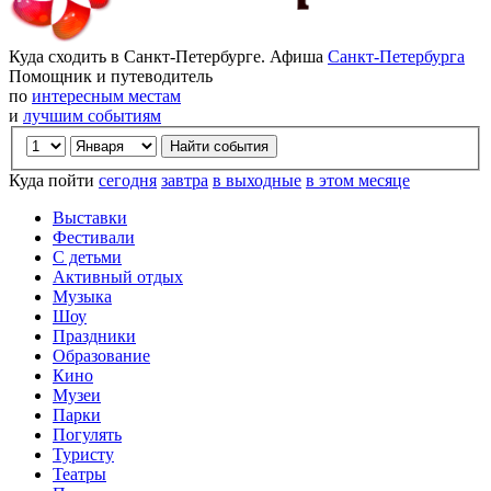
Куда сходить в Санкт-Петербурге. Афиша
Санкт-Петербурга
Помощник и путеводитель
по
интересным местам
и
лучшим событиям
Куда пойти
сегодня
завтра
в выходные
в этом месяце
Выставки
Фестивали
С детьми
Активный отдых
Музыка
Шоу
Праздники
Образование
Кино
Музеи
Парки
Погулять
Туристу
Театры