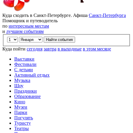
Куда сходить в Санкт-Петербурге. Афиша
Санкт-Петербурга
Помощник и путеводитель
по
интересным местам
и
лучшим событиям
Куда пойти
сегодня
завтра
в выходные
в этом месяце
Выставки
Фестивали
С детьми
Активный отдых
Музыка
Шоу
Праздники
Образование
Кино
Музеи
Парки
Погулять
Туристу
Театры