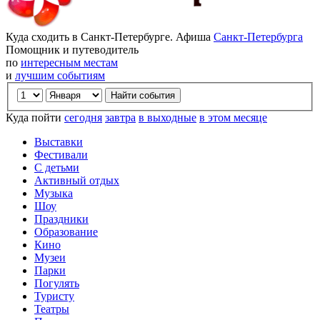
Куда сходить в Санкт-Петербурге. Афиша
Санкт-Петербурга
Помощник и путеводитель
по
интересным местам
и
лучшим событиям
Куда пойти
сегодня
завтра
в выходные
в этом месяце
Выставки
Фестивали
С детьми
Активный отдых
Музыка
Шоу
Праздники
Образование
Кино
Музеи
Парки
Погулять
Туристу
Театры