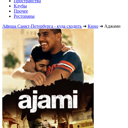
Пространства
Клубы
Прочее
Рестораны
Афиша Санкт-Петербурга - куда сходить
➔
Кино
➔
Аджами