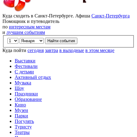
Куда сходить в Санкт-Петербурге. Афиша
Санкт-Петербурга
Помощник и путеводитель
по
интересным местам
и
лучшим событиям
Куда пойти
сегодня
завтра
в выходные
в этом месяце
Выставки
Фестивали
С детьми
Активный отдых
Музыка
Шоу
Праздники
Образование
Кино
Музеи
Парки
Погулять
Туристу
Театры