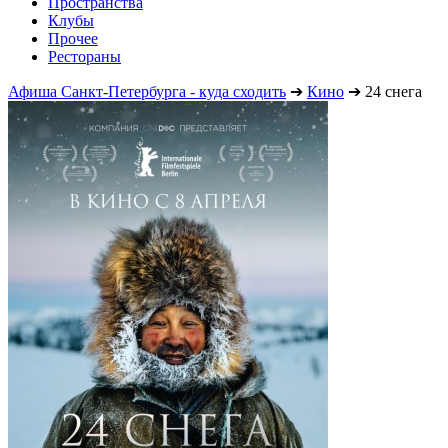
Пространства
Клубы
Прочее
Рестораны
Афиша Санкт-Петербурга - куда сходить
➔
Кино
➔
24 снега