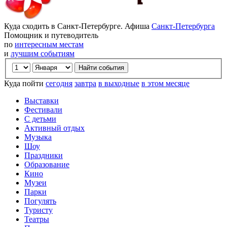
Куда сходить в Санкт-Петербурге. Афиша
Санкт-Петербурга
Помощник и путеводитель
по
интересным местам
и
лучшим событиям
Куда пойти
сегодня
завтра
в выходные
в этом месяце
Выставки
Фестивали
С детьми
Активный отдых
Музыка
Шоу
Праздники
Образование
Кино
Музеи
Парки
Погулять
Туристу
Театры