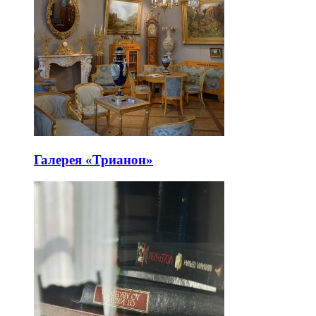
Галерея «Трианон»