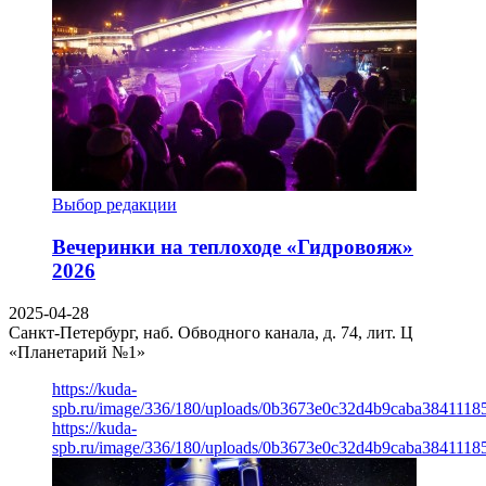
Выбор редакции
Вечеринки на теплоходе «Гидровояж»
2026
2025-04-28
Санкт-Петербург, наб. Обводного канала, д. 74, лит. Ц
«Планетарий №1»
https://kuda-
spb.ru/image/336/180/uploads/0b3673e0c32d4b9caba3841118
https://kuda-
spb.ru/image/336/180/uploads/0b3673e0c32d4b9caba3841118