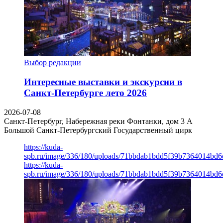
Выбор редакции
Интересные выставки и экскурсии в
Санкт-Петербурге лето 2026
2026-07-08
Санкт-Петербург, Набережная реки Фонтанки, дом 3 А
Большой Санкт-Петербургский Государственный цирк
https://kuda-
spb.ru/image/336/180/uploads/71bbdab1bdd5f39b7364014bd6
https://kuda-
spb.ru/image/336/180/uploads/71bbdab1bdd5f39b7364014bd6