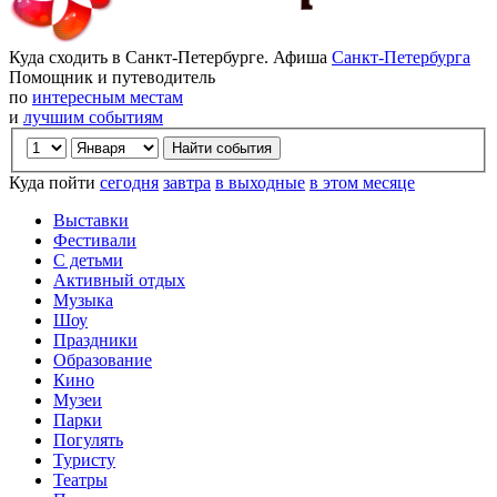
Куда сходить в Санкт-Петербурге. Афиша
Санкт-Петербурга
Помощник и путеводитель
по
интересным местам
и
лучшим событиям
Куда пойти
сегодня
завтра
в выходные
в этом месяце
Выставки
Фестивали
С детьми
Активный отдых
Музыка
Шоу
Праздники
Образование
Кино
Музеи
Парки
Погулять
Туристу
Театры