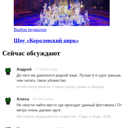
Выбор редакции
Шоу «Королевский цирк»
Сейчас обсуждают
Андрей
17 часов назад
До чего же докатился родной язык. Лучше б я сдох раньше,
чем читать такое убожество
Китай-город пешком: старые улицы, храмы и Зарядье
Алиса
22 часа назад
Не смогли найти место где проходит данный фестиваль! От
метро очень далеко идти
Фестиваль ландшафтного искусства «Сады и люди» 2026