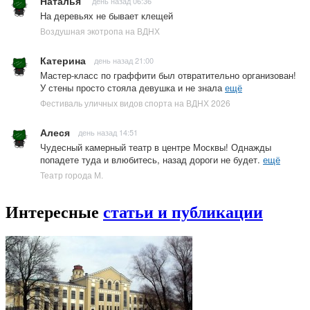
Наталья
день назад 06:36
На деревьях не бывает клещей
Воздушная экотропа на ВДНХ
Катерина
день назад 21:00
Мастер-класс по граффити был отвратительно организован!
У стены просто стояла девушка и не знала
ещё
Фестиваль уличных видов спорта на ВДНХ 2026
Алеся
день назад 14:51
Чудесный камерный театр в центре Москвы! Однажды
попадете туда и влюбитесь, назад дороги не будет.
ещё
Театр города М.
Интересные
статьи и публикации