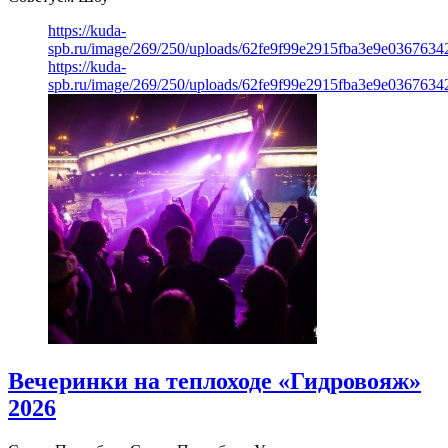
https://kuda-
spb.ru/image/269/250/uploads/62fe9f99e2915fba3e9e03676342
https://kuda-
spb.ru/image/269/250/uploads/62fe9f99e2915fba3e9e03676342
Вечеринки на теплоходе «Гидровояж»
2026