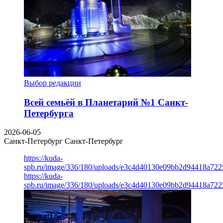
Выбор редакции
Всей семьёй в Планетарий №1 Санкт-
Петербурга
2026-06-05
Санкт-Петербург
Санкт-Петербург
https://kuda-
spb.ru/image/336/180/uploads/e3c4d40130e09bb2d94418a722
https://kuda-
spb.ru/image/336/180/uploads/e3c4d40130e09bb2d94418a722