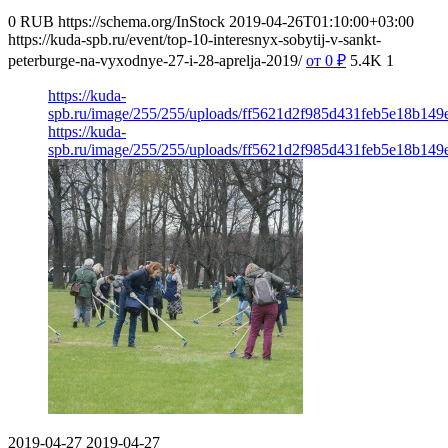
0
RUB
https://schema.org/InStock
2019-04-26T01:10:00+03:00
https://kuda-spb.ru/event/top-10-interesnyx-sobytij-v-sankt-
peterburge-na-vyxodnye-27-i-28-aprelja-2019/
от 0
₽
5.4K
1
https://kuda-
spb.ru/image/255/255/uploads/ff5621d2f985d431feb5e18b149e
https://kuda-
spb.ru/image/255/255/uploads/ff5621d2f985d431feb5e18b149e
2019-04-27
2019-04-27