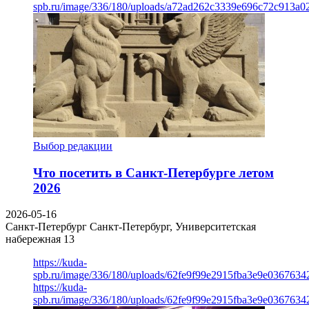
spb.ru/image/336/180/uploads/a72ad262c3339e696c72c913a0
Выбор редакции
Что посетить в Санкт-Петербурге летом
2026
2026-05-16
Санкт-Петербург
Санкт-Петербург, Университетская
набережная 13
https://kuda-
spb.ru/image/336/180/uploads/62fe9f99e2915fba3e9e03676342
https://kuda-
spb.ru/image/336/180/uploads/62fe9f99e2915fba3e9e03676342