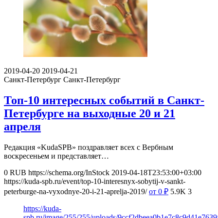
2019-04-20
2019-04-21
Санкт-Петербург
Санкт-Петербург
Топ-10 интересных событий в Санкт-
Петербурге на выходные 20 и 21
апреля
Редакция «KudaSPB» поздравляет всех с Вербным
воскресеньем и представляет…
0
RUB
https://schema.org/InStock
2019-04-18T23:53:00+03:00
https://kuda-spb.ru/event/top-10-interesnyx-sobytij-v-sankt-
peterburge-na-vyxodnye-20-i-21-aprelja-2019/
от 0
₽
5.9K
3
https://kuda-
spb.ru/image/255/255/uploads/9ccf2dbeea0b1e7c8c9d41e7639