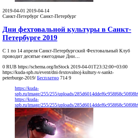
2019-04-01
2019-04-14
Санкт-Петербург
Санкт-Петербург
Дни фехтовальной культуры в Санкт-
Петербурге 2019
С 1 по 14 апреля Санкт-Петербургский Фехтовальный Клуб
проводит десятые ежегодные Дни…
0
RUB
https://schema.org/InStock
2019-04-01T23:32:00+03:00
https://kuda-spb.ru/event/dni-fextovalnoj-kultury-v-sankt-
peterburge-2019/
Бесплатно
714
9
https://kuda-
spb.ru/image/255/255/uploads/285d6014ddef6c958f68c50f08b
https://kuda-
spb.ru/image/255/255/uploads/285d6014ddef6c958f68c50f08b