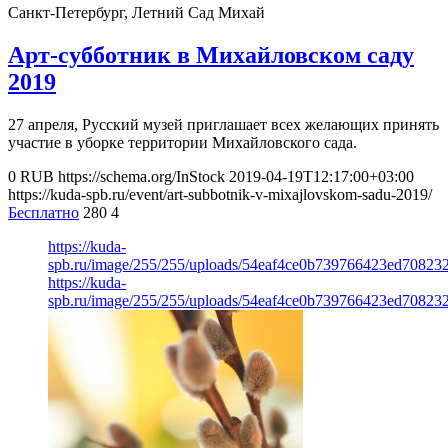
Санкт-Петербург, Летний Сад
Михай
Арт-субботник в Михайловском саду
2019
27 апреля, Русский музей приглашает всех желающих принять
участие в уборке территории Михайловского сада.
0
RUB
https://schema.org/InStock
2019-04-19T12:17:00+03:00
https://kuda-spb.ru/event/art-subbotnik-v-mixajlovskom-sadu-2019/
Бесплатно
280
4
https://kuda-
spb.ru/image/255/255/uploads/54eaf4ce0b739766423ed708232
https://kuda-
spb.ru/image/255/255/uploads/54eaf4ce0b739766423ed708232