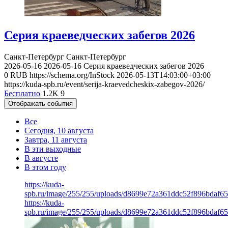
Серия краеведческих забегов 2026
Санкт-Петербург
Санкт-Петербург
2026-05-16
2026-05-16
Серия краеведческих забегов 2026
0
RUB
https://schema.org/InStock
2026-05-13T14:03:00+03:00
https://kuda-spb.ru/event/serija-kraevedcheskix-zabegov-2026/
Бесплатно
1.2K
9
Отображать события
Все
Сегодня, 10 августа
Завтра, 11 августа
В эти выходные
В августе
В этом году
https://kuda-
spb.ru/image/255/255/uploads/d8699e72a361ddc52f896bdaf65
https://kuda-
spb.ru/image/255/255/uploads/d8699e72a361ddc52f896bdaf65