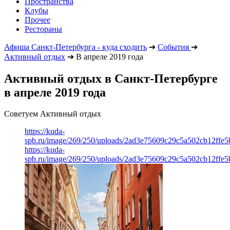
Пространства
Клубы
Прочее
Рестораны
Афиша Санкт-Петербурга - куда сходить
➔
События
➔
Активный отдых
➔
В апреле 2019 года
Активный отдых в Санкт-Петербурге
в апреле 2019 года
Советуем Активный отдых
https://kuda-
spb.ru/image/269/250/uploads/2ad3e75609c29c5a502cb12ffe5
https://kuda-
spb.ru/image/269/250/uploads/2ad3e75609c29c5a502cb12ffe5