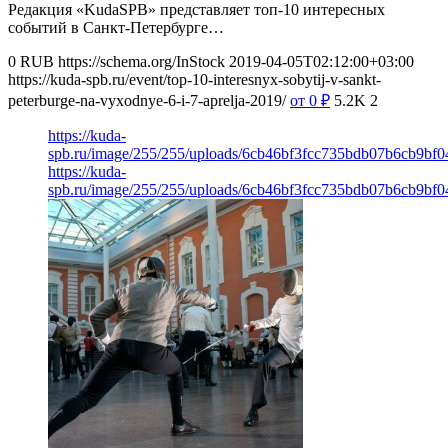
Редакция «KudaSPB» представляет топ-10 интересных
событий в Санкт-Петербурге…
0
RUB
https://schema.org/InStock
2019-04-05T02:12:00+03:00
https://kuda-spb.ru/event/top-10-interesnyx-sobytij-v-sankt-
peterburge-na-vyxodnye-6-i-7-aprelja-2019/
от 0
₽
5.2K
2
https://kuda-
spb.ru/image/255/255/uploads/6cb46bf3fcc735bdb07b6cb9bf0
https://kuda-
spb.ru/image/255/255/uploads/6cb46bf3fcc735bdb07b6cb9bf0