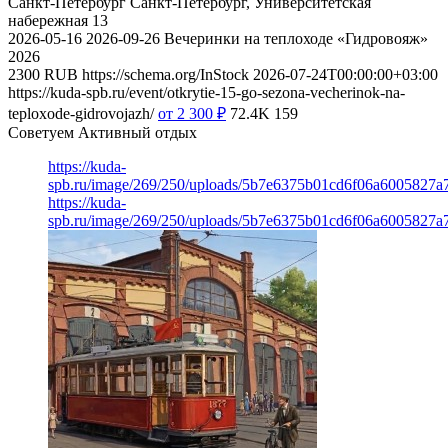
Санкт-Петербург
Санкт-Петербург, Университетская
набережная 13
2026-05-16
2026-09-26
Вечеринки на теплоходе «Гидровояж»
2026
2300
RUB
https://schema.org/InStock
2026-07-24T00:00:00+03:00
https://kuda-spb.ru/event/otkrytie-15-go-sezona-vecherinok-na-
teploxode-gidrovojazh/
от 2 300
₽
72.4K
159
Советуем Активный отдых
https://kuda-
spb.ru/image/269/250/uploads/5b7e6375b01cd6f06a6005827a
https://kuda-
spb.ru/image/269/250/uploads/5b7e6375b01cd6f06a6005827a