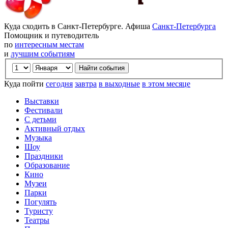
Куда сходить в Санкт-Петербурге. Афиша
Санкт-Петербурга
Помощник и путеводитель
по
интересным местам
и
лучшим событиям
Куда пойти
сегодня
завтра
в выходные
в этом месяце
Выставки
Фестивали
С детьми
Активный отдых
Музыка
Шоу
Праздники
Образование
Кино
Музеи
Парки
Погулять
Туристу
Театры