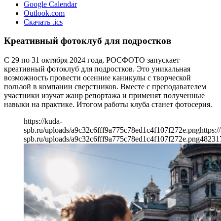
Google Calendar
Outlook.com
Скачать .ics
Креативный фотоклуб для подростков
С 29 по 31 октября 2024 года, РОСФОТО запускает
креативный фотоклуб для подростков. Это уникальная
возможность провести осенние каникулы с творческой
пользой в компании сверстников. Вместе с преподавателем
участники изучат жанр репортажа и применят полученные
навыки на практике. Итогом работы клуба станет фотосерия.
https://kuda-
spb.ru/uploads/a9c32c6fff9a775c78ed1c4f107f272e.png
https:/
spb.ru/uploads/a9c32c6fff9a775c78ed1c4f107f272e.png
482
31