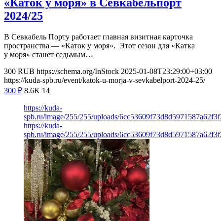
«Каток у моря» в Севкабельпорт
2024/25
В Севкабель Порту работает главная визитная карточка
пространства — «Каток у моря». Этот сезон для «Катка
у моря» станет седьмым…
300
RUB
https://schema.org/InStock
2025-01-08T23:29:00+03:00
https://kuda-spb.ru/event/katok-u-morja-v-sevkabelport-2024-25/
300
₽
8.6K
14
https://kuda-
spb.ru/image/255/255/uploads/6cc53609f73d8d5971587a62f3
https://kuda-
spb.ru/image/255/255/uploads/6cc53609f73d8d5971587a62f3