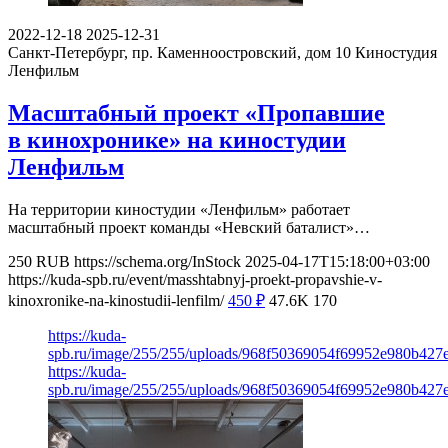
2022-12-18
2025-12-31
Санкт-Петербург, пр. Каменноостровский, дом 10
Киностудия
Ленфильм
Масштабный проект «Пропавшие
в кинохронике» на киностудии
Ленфильм
На территории киностудии «Ленфильм» работает
масштабный проект команды «Невский баталист»…
250
RUB
https://schema.org/InStock
2025-04-17T15:18:00+03:00
https://kuda-spb.ru/event/masshtabnyj-proekt-propavshie-v-
kinoxronike-na-kinostudii-lenfilm/
450
₽
47.6K
170
https://kuda-
spb.ru/image/255/255/uploads/968f50369054f69952e980b427
https://kuda-
spb.ru/image/255/255/uploads/968f50369054f69952e980b427