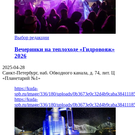
Выбор редакции
Вечеринки на теплоходе «Гидровояж»
2026
2025-04-28
Санкт-Петербург, наб. Обводного канала, д. 74, лит. Ц
«Планетарий №1»
https://kuda-
spb.ru/image/336/180/uploads/0b3673e0c32d4b9caba3841118
https://kuda-
spb.ru/image/336/180/uploads/0b3673e0c32d4b9caba3841118