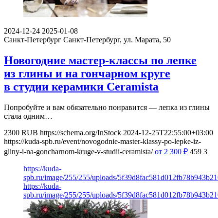
2024-12-24
2025-01-08
Санкт-Петербург
Санкт-Петербург, ул. Марата, 50
Новогодние мастер-классы по лепке
из глины и на гончарном круге
в студии керамики Ceramista
Попробуйте и вам обязательно понравится — лепка из глины
стала одним…
2300
RUB
https://schema.org/InStock
2024-12-25T22:55:00+03:00
https://kuda-spb.ru/event/novogodnie-master-klassy-po-lepke-iz-
gliny-i-na-goncharnom-kruge-v-studii-ceramista/
от 2 300
₽
459
3
https://kuda-
spb.ru/image/255/255/uploads/5f39d8fac581d012fb78b943b21
https://kuda-
spb.ru/image/255/255/uploads/5f39d8fac581d012fb78b943b21