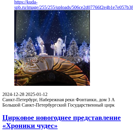
https://kuda-
spb.ru/image/255/255/uploads/506ce2d07766f2e4b1e7e057b38
2024-12-28
2025-01-12
Санкт-Петербург, Набережная реки Фонтанки, дом 3 А
Большой Санкт-Петербургский Государственный цирк
Цирковое новогоднее представление
«Хроники чудес»