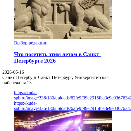
Выбор редакции
Что посетить этим летом в Санкт-
Петербурге 2026
2026-05-16
Санкт-Петербург
Санкт-Петербург, Университетская
набережная 13
https://kuda-
spb.ru/image/336/180/uploads/62fe9f99e2915fba3e9e03676342
https://kuda-
spb.ru/image/336/180/uploads/62fe9f99e2915fba3e9e03676342