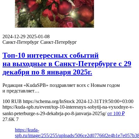
2024-12-29
2025-01-08
Санкт-Петербург
Санкт-Петербург
Топ-10 интересных событий
на выходные в Санкт-Петербурге с 29
декабря по 8 января 2025г.
Редакция «KudaSPB» поздравляет всех с Новым годом
и представляет…
100
RUB
https://schema.org/InStock
2024-12-31T19:50:00+03:00
https://kuda-spb.ru/event/top-10-interesnyx-sobytij-na-vyxodnye-v-
sankt-peterburge-s-29-dekabrja-po-8-janvarja-2025g/
от 100
₽
27.6K
7
https://kuda-
spb.ru/image/255/255/uploads/506ce2d07766f2e4b1e7e057b38