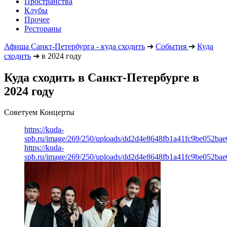
Пространства
Клубы
Прочее
Рестораны
Афиша Санкт-Петербурга - куда сходить
➔
События
➔
Куда
сходить
➔
в 2024 году
Куда сходить в Санкт-Петербурге в
2024 году
Советуем Концерты
https://kuda-
spb.ru/image/269/250/uploads/dd2d4e8648fb1a41fc9be052ba
https://kuda-
spb.ru/image/269/250/uploads/dd2d4e8648fb1a41fc9be052ba