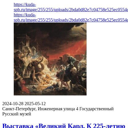
https://kuda-
spb.ru/image/255/255/uploads/2bda0d82e7c04758e525ec0554
https://kuda-
spb.ru/image/255/255/uploads/2bda0d82e7c04758e525ec0554
2024-10-28
2025-05-12
Санкт-Петербург, Инженерная улица 4
Государственный
Русский музей
Выставка «Великий Карл. К 225-летию