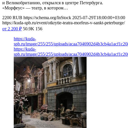
и Великобританию, открылся в центре Петербурга.
«Морфеус» — театр, в котором…
2200
RUB
https://schema.org/InStock
2025-07-29T18:00:00+03:00
https://kuda-spb.ru/event/otkrytie-teatra-morfeus-v-sankt-peterburge/
от 2 200
₽
50.9K
156
https://kuda-
spb.ru/image/255/255/uploads/acaa7046902d4b3cb4a1acf1c20
https://kuda-
spb.ru/image/255/255/uploads/acaa7046902d4b3cb4a1acf1c20