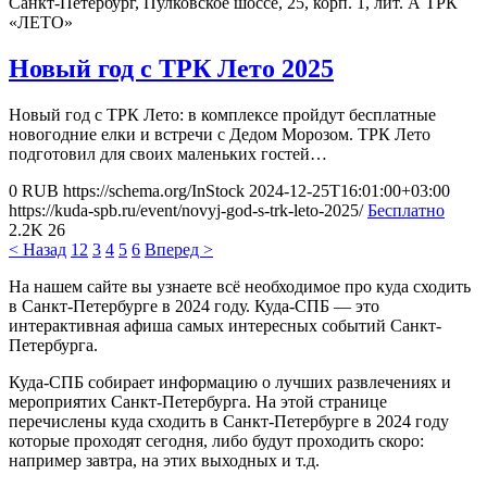
Санкт-Петербург, Пулковское шоссе, 25, корп. 1, лит. А
ТРК
«ЛЕТО»
Новый год с ТРК Лето 2025
Новый год с ТРК Лето: в комплексе пройдут бесплатные
новогодние елки и встречи с Дедом Морозом. ТРК Лето
подготовил для своих маленьких гостей…
0
RUB
https://schema.org/InStock
2024-12-25T16:01:00+03:00
https://kuda-spb.ru/event/novyj-god-s-trk-leto-2025/
Бесплатно
2.2K
26
< Назад
1
2
3
4
5
6
Вперед >
На нашем сайте вы узнаете всё необходимое про куда сходить
в Санкт-Петербурге в 2024 году. Куда-СПБ — это
интерактивная афиша самых интересных событий Санкт-
Петербурга.
Куда-СПБ собирает информацию о лучших развлечениях и
мероприятих Санкт-Петербурга. На этой странице
перечислены куда сходить в Санкт-Петербурге в 2024 году
которые проходят сегодня, либо будут проходить скоро:
например завтра, на этих выходных и т.д.