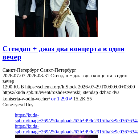
Стендап + джаз два концерта в один
вечер
Санкт-Петербург
Санкт-Петербург
2026-07-07
2026-08-31
Стендап + джаз два концерта в один
вечер
1290
RUB
https://schema.org/InStock
2026-07-29T00:00:00+03:00
https://kuda-spb.ru/event/rozhdestvenskij-stendap-dzhaz-dva-
kontserta-v-odin-vecher/
от 1 290
₽
15.2K
55
Советуем Шоу
https://kuda-
spb.ru/image/269/250/uploads/62fe9f99e2915fba3e9e03676342
https://kuda-
spb.ru/image/269/250/uploads/62fe9f99e2915fba3e9e03676342