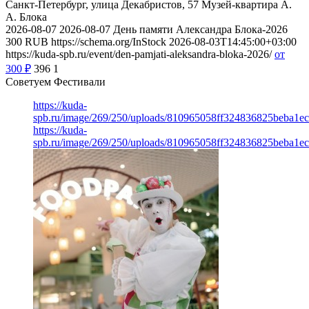
Санкт-Петербург, улица Декабристов, 57
Музей-квартира А.
А. Блока
2026-08-07
2026-08-07
День памяти Александра Блока-2026
300
RUB
https://schema.org/InStock
2026-08-03T14:45:00+03:00
https://kuda-spb.ru/event/den-pamjati-aleksandra-bloka-2026/
от
300
₽
396
1
Советуем Фестивали
https://kuda-
spb.ru/image/269/250/uploads/810965058ff324836825beba1e
https://kuda-
spb.ru/image/269/250/uploads/810965058ff324836825beba1e