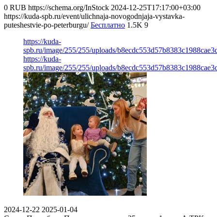
0
RUB
https://schema.org/InStock
2024-12-25T17:17:00+03:00
https://kuda-spb.ru/event/ulichnaja-novogodnjaja-vystavka-
puteshestvie-po-peterburgu/
Бесплатно
1.5K
9
https://kuda-
spb.ru/image/255/255/uploads/b8ecdc553d57b8383c1988cae3
https://kuda-
spb.ru/image/255/255/uploads/b8ecdc553d57b8383c1988cae3
2024-12-22
2025-01-04