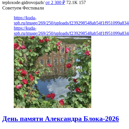
teploxode-gidrovojazh/
от 2 300
₽
72.1K
157
Советуем Фестивали
https://kuda-
spb.ru/image/269/250/uploads/f239298548ab54f1f951099a83
https://kuda-
spb.ru/image/269/250/uploads/f239298548ab54f1f951099a83
День памяти Александра Блока-2026