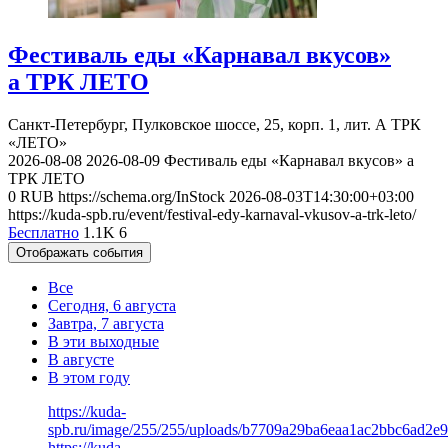
Фестиваль еды «Карнавал вкусов»
а ТРК ЛЕТО
Санкт-Петербург, Пулковское шоссе, 25, корп. 1, лит. А
ТРК
«ЛЕТО»
2026-08-08
2026-08-09
Фестиваль еды «Карнавал вкусов» а
ТРК ЛЕТО
0
RUB
https://schema.org/InStock
2026-08-03T14:30:00+03:00
https://kuda-spb.ru/event/festival-edy-karnaval-vkusov-a-trk-leto/
Бесплатно
1.1K
6
Отображать события
Все
Сегодня, 6 августа
Завтра, 7 августа
В эти выходные
В августе
В этом году
https://kuda-
spb.ru/image/255/255/uploads/b7709a29ba6eaa1ac2bbc6ad2e
https://kuda-