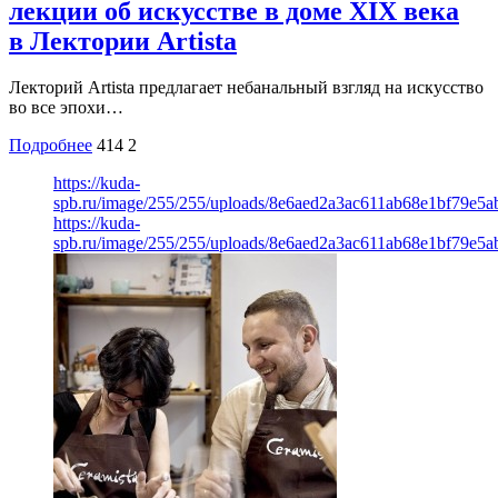
лекции об искусстве в доме XIX века
в Лектории Artista
Лекторий Artista предлагает небанальный взгляд на искусство
во все эпохи…
Подробнее
414
2
https://kuda-
spb.ru/image/255/255/uploads/8e6aed2a3ac611ab68e1bf79e5a
https://kuda-
spb.ru/image/255/255/uploads/8e6aed2a3ac611ab68e1bf79e5a