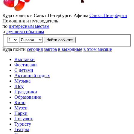
Куда сходить в Санкт-Петербурге. Афиша
Санкт-Петербурга
Помощник и путеводитель
по
интересным местам
и
лучшим событиям
Куда пойти
сегодня
завтра
в выходные
в этом месяце
Выставки
Фестивали
С детьми
Активный отдых
Музыка
Шоу
Праздники
Образование
Кино
Музеи
Парки
Погулять
Туристу
Театры