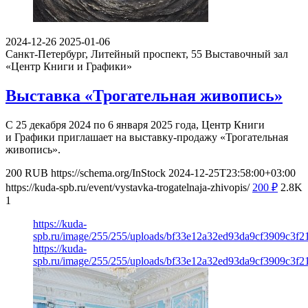
2024-12-26
2025-01-06
Санкт-Петербург, Литейный проспект, 55
Выставочный зал
«Центр Книги и Графики»
Выставка «Трогательная живопись»
С 25 декабря 2024 по 6 января 2025 года, Центр Книги
и Графики приглашает на выставку-продажу «Трогательная
живопись».
200
RUB
https://schema.org/InStock
2024-12-25T23:58:00+03:00
https://kuda-spb.ru/event/vystavka-trogatelnaja-zhivopis/
200
₽
2.8K
1
https://kuda-
spb.ru/image/255/255/uploads/bf33e12a32ed93da9cf3909c3f2
https://kuda-
spb.ru/image/255/255/uploads/bf33e12a32ed93da9cf3909c3f2