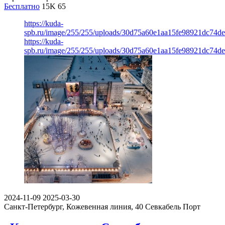
Бесплатно
15K
65
https://kuda-
spb.ru/image/255/255/uploads/30d75a60e1aa15fe98921dc74d
https://kuda-
spb.ru/image/255/255/uploads/30d75a60e1aa15fe98921dc74d
2024-11-09
2025-03-30
Санкт-Петербург, Кожевенная линия, 40
Севкабель Порт