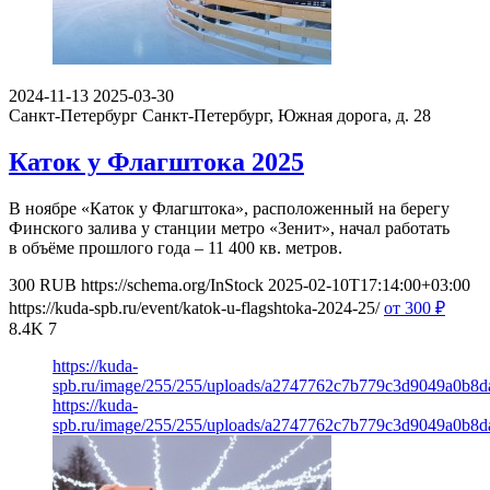
2024-11-13
2025-03-30
Санкт-Петербург
Санкт-Петербург, Южная дорога, д. 28
Каток у Флагштока 2025
В ноябре «Каток у Флагштока», расположенный на берегу
Финского залива у станции метро «Зенит», начал работать
в объёме прошлого года – 11 400 кв. метров.
300
RUB
https://schema.org/InStock
2025-02-10T17:14:00+03:00
https://kuda-spb.ru/event/katok-u-flagshtoka-2024-25/
от 300
₽
8.4K
7
https://kuda-
spb.ru/image/255/255/uploads/a2747762c7b779c3d9049a0b8d
https://kuda-
spb.ru/image/255/255/uploads/a2747762c7b779c3d9049a0b8d