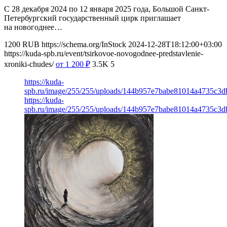
С 28 декабря 2024 по 12 января 2025 года, Большой Санкт-
Петербургский государственный цирк приглашает
на новогоднее…
1200
RUB
https://schema.org/InStock
2024-12-28T18:12:00+03:00
https://kuda-spb.ru/event/tsirkovoe-novogodnee-predstavlenie-
xroniki-chudes/
от 1 200
₽
3.5K
5
https://kuda-
spb.ru/image/255/255/uploads/144b957e7babe81014a4735c3
https://kuda-
spb.ru/image/255/255/uploads/144b957e7babe81014a4735c3