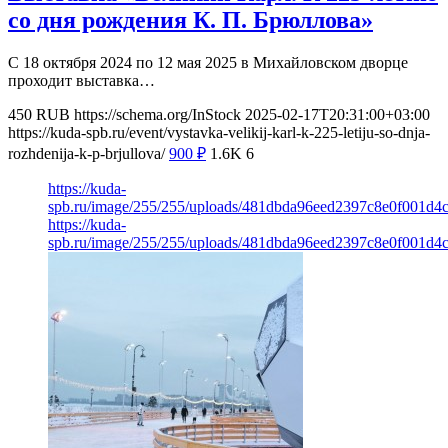
со дня рождения К. П. Брюллова»
С 18 октября 2024 по 12 мая 2025 в Михайловском дворце
проходит выставка…
450
RUB
https://schema.org/InStock
2025-02-17T20:31:00+03:00
https://kuda-spb.ru/event/vystavka-velikij-karl-k-225-letiju-so-dnja-
rozhdenija-k-p-brjullova/
900
₽
1.6K
6
https://kuda-
spb.ru/image/255/255/uploads/481dbda96eed2397c8e0f001d4
https://kuda-
spb.ru/image/255/255/uploads/481dbda96eed2397c8e0f001d4