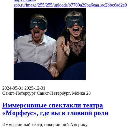
spb.ru/image/255/255/uploads/b7709a29ba6eaa1ac2bbc6ad2e
2024-05-31
2025-12-31
Санкт-Петербург
Санкт-Петербург, Мойка 28
Иммерсивные спектакли театра
«Морфеус», где вы в главной роли
Иммерсивный театр, покоривший Америку