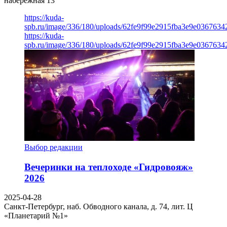
набережная 13
https://kuda-
spb.ru/image/336/180/uploads/62fe9f99e2915fba3e9e03676342
https://kuda-
spb.ru/image/336/180/uploads/62fe9f99e2915fba3e9e03676342
Выбор редакции
Вечеринки на теплоходе «Гидровояж»
2026
2025-04-28
Санкт-Петербург, наб. Обводного канала, д. 74, лит. Ц
«Планетарий №1»