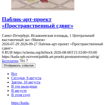
Паблик-арт-проект
«Пространственный сдвиг»
Санкт-Петербург, Исаакиевская площадь, 1
Центральный
выставочный зал «Манеж»
2026-07-29
2026-09-27
Паблик-арт-проект «Пространственный
сдвиг»
0
RUB
https://schema.org/InStock
2026-08-06T15:33:00+03:00
https://kuda-spb.ru/event/pablik-art-proekt-prostranstvennyj-sdvig/
Бесплатно
701
7
Отображать события
Все
Сегодня, 9 августа
Завтра, 10 августа
В эти выходные
В августе
В этом году
https://kuda-