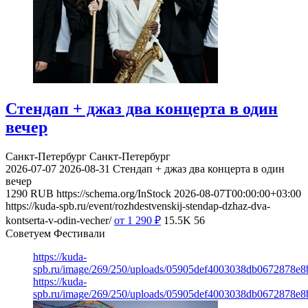
Стендап + джаз два концерта в один
вечер
Санкт-Петербург
Санкт-Петербург
2026-07-07
2026-08-31
Стендап + джаз два концерта в один
вечер
1290
RUB
https://schema.org/InStock
2026-08-07T00:00:00+03:00
https://kuda-spb.ru/event/rozhdestvenskij-stendap-dzhaz-dva-
kontserta-v-odin-vecher/
от 1 290
₽
15.5K
56
Советуем Фестивали
https://kuda-
spb.ru/image/269/250/uploads/05905def4003038db0672878e8
https://kuda-
spb.ru/image/269/250/uploads/05905def4003038db0672878e8