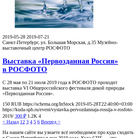
2019-05-28
2019-07-21
Санкт-Петербург, ул. Большая Морская, д.35
Музейно-
выставочный центр РОСФОТО
Выставка «Первозданная Россия»
в РОСФОТО
С 28 мая по 21 июля 2019 года в РОСФОТО проходит
выставка VI Общероссийского фестиваля дикой природы
«Первозданная Россия».
150
RUB
https://schema.org/InStock
2019-05-28T22:40:00+03:00
https://kuda-spb.ru/event/vystavka-pervozdannaja-rossija-v-rosfoto-
2019/
300
₽
1.2K
4
< Назад
1
2
3
4
5
6
Вперед >
На нашем сайте вы узнаете всё необходимое про куда сходить
в Санкт-Петербурге в мае 2019 года. Куда-СПБ — это