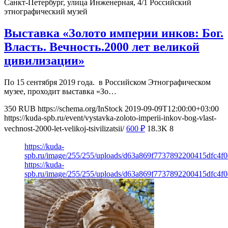
Санкт-Петербург, улица Инженерная, 4/1
Российский
этнографический музей
Выставка «Золото империи инков: Бог.
Власть. Вечность.2000 лет великой
цивилизации»
По 15 сентября 2019 года. в Российском Этнографическом
музее, проходит выставка «Зо…
350
RUB
https://schema.org/InStock
2019-09-09T12:00:00+03:00
https://kuda-spb.ru/event/vystavka-zoloto-imperii-inkov-bog-vlast-
vechnost-2000-let-velikoj-tsivilizatsii/
600
₽
18.3K
8
https://kuda-
spb.ru/image/255/255/uploads/d63a869f7737892200415dfc4f0
https://kuda-
spb.ru/image/255/255/uploads/d63a869f7737892200415dfc4f0