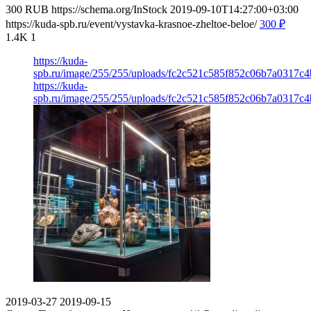
300
RUB
https://schema.org/InStock
2019-09-10T14:27:00+03:00
https://kuda-spb.ru/event/vystavka-krasnoe-zheltoe-beloe/
300
₽
1.4K
1
https://kuda-
spb.ru/image/255/255/uploads/fc2c521c585f852c06b7a0317c4
https://kuda-
spb.ru/image/255/255/uploads/fc2c521c585f852c06b7a0317c4
2019-03-27
2019-09-15