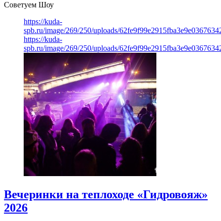
Советуем Шоу
https://kuda-
spb.ru/image/269/250/uploads/62fe9f99e2915fba3e9e03676342
https://kuda-
spb.ru/image/269/250/uploads/62fe9f99e2915fba3e9e03676342
Вечеринки на теплоходе «Гидровояж»
2026