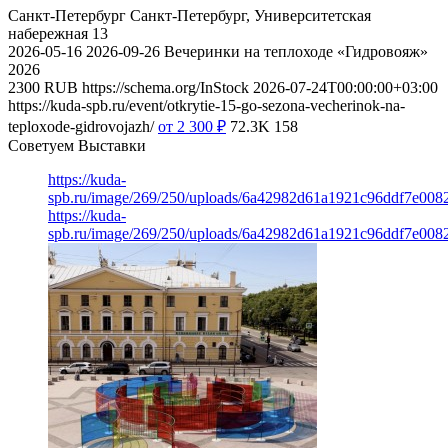
Санкт-Петербург
Санкт-Петербург, Университетская
набережная 13
2026-05-16
2026-09-26
Вечеринки на теплоходе «Гидровояж»
2026
2300
RUB
https://schema.org/InStock
2026-07-24T00:00:00+03:00
https://kuda-spb.ru/event/otkrytie-15-go-sezona-vecherinok-na-
teploxode-gidrovojazh/
от 2 300
₽
72.3K
158
Советуем Выставки
https://kuda-
spb.ru/image/269/250/uploads/6a42982d61a1921c96ddf7e008
https://kuda-
spb.ru/image/269/250/uploads/6a42982d61a1921c96ddf7e008