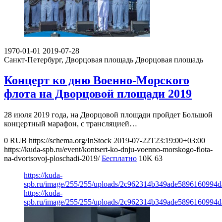
1970-01-01
2019-07-28
Санкт-Петербург, Дворцовая площадь
Дворцовая площадь
Концерт ко дню Военно-Морского
флота на Дворцовой площади 2019
28 июля 2019 года, на Дворцовой площади пройдет Большой
концертный марафон, с трансляцией…
0
RUB
https://schema.org/InStock
2019-07-22T23:19:00+03:00
https://kuda-spb.ru/event/kontsert-ko-dnju-voenno-morskogo-flota-
na-dvortsovoj-ploschadi-2019/
Бесплатно
10K
63
https://kuda-
spb.ru/image/255/255/uploads/2c962314b349ade5896160994d
https://kuda-
spb.ru/image/255/255/uploads/2c962314b349ade5896160994d