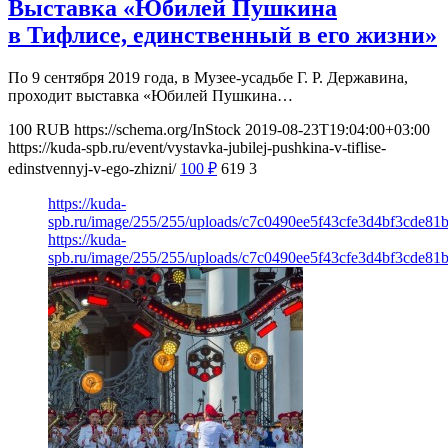
Выставка «Юбилей Пушкина
в Тифлисе, единственный в его жизни»
По 9 сентября 2019 года, в Музее-усадьбе Г. Р. Державина,
проходит выставка «Юбилей Пушкина…
100
RUB
https://schema.org/InStock
2019-08-23T19:04:00+03:00
https://kuda-spb.ru/event/vystavka-jubilej-pushkina-v-tiflise-
edinstvennyj-v-ego-zhizni/
100
₽
619
3
https://kuda-
spb.ru/image/255/255/uploads/c7c0490ee5f43cfe3d4bf3cde81b
https://kuda-
spb.ru/image/255/255/uploads/c7c0490ee5f43cfe3d4bf3cde81b