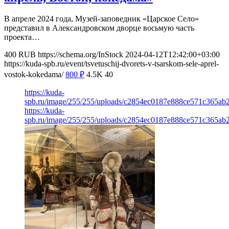
В апреле 2024 года, Музей-заповедник «Царское Село»
представил в Александровском дворце восьмую часть
проекта…
400
RUB
https://schema.org/InStock
2024-04-12T12:42:00+03:00
https://kuda-spb.ru/event/tsvetuschij-dvorets-v-tsarskom-sele-aprel-
vostok-kokedama/
800
₽
4.5K
40
https://kuda-
spb.ru/image/255/255/uploads/c2854ec0187e888ce571c365ab2
https://kuda-
spb.ru/image/255/255/uploads/c2854ec0187e888ce571c365ab2