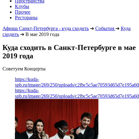
Пространства
Клубы
Прочее
Рестораны
Афиша Санкт-Петербурга - куда сходить
➔
События
➔
Куда
сходить
➔
В мае 2019 года
Куда сходить в Санкт-Петербурге в мае
2019 года
Советуем Концерты
https://kuda-
spb.ru/image/269/250/uploads/c2fbc5c5ae70593d65d7e195a6
https://kuda-
spb.ru/image/269/250/uploads/c2fbc5c5ae70593d65d7e195a6