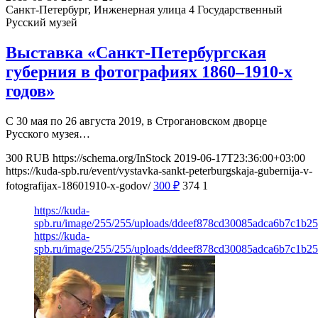
Санкт-Петербург, Инженерная улица 4
Государственный
Русский музей
Выставка «Санкт-Петербургская
губерния в фотографиях 1860‒1910-х
годов»
С 30 мая по 26 августа 2019, в Строгановском дворце
Русского музея…
300
RUB
https://schema.org/InStock
2019-06-17T23:36:00+03:00
https://kuda-spb.ru/event/vystavka-sankt-peterburgskaja-gubernija-v-
fotografijax-18601910-x-godov/
300
₽
374
1
https://kuda-
spb.ru/image/255/255/uploads/ddeef878cd30085adca6b7c1b25
https://kuda-
spb.ru/image/255/255/uploads/ddeef878cd30085adca6b7c1b25