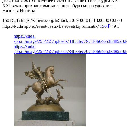
До 2 июня 2019 г. в Музее искусства Санкт-Петербурга ХХ-
ХХI веков проходит выставка петербургского художника
Николая Ионина.
150
RUB
https://schema.org/InStock
2019-06-01T18:06:00+03:00
https://kuda-spb.ru/event/vystavka-sovetskij-romantik/
150
₽
49
1
https://kuda-
spb.ru/image/255/255/uploads/33b34ec7971f0b64653848520d4
https://kuda-
spb.ru/image/255/255/uploads/33b34ec7971f0b64653848520d4