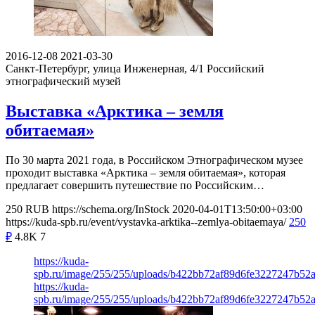
2016-12-08
2021-03-30
Санкт-Петербург, улица Инженерная, 4/1
Российский
этнографический музей
Выставка «Арктика – земля
обитаемая»
По 30 марта 2021 года, в Российском Этнографическом музее
проходит выставка «Арктика – земля обитаемая», которая
предлагает совершить путешествие по Российским…
250
RUB
https://schema.org/InStock
2020-04-01T13:50:00+03:00
https://kuda-spb.ru/event/vystavka-arktika--zemlya-obitaemaya/
250
₽
4.8K
7
https://kuda-
spb.ru/image/255/255/uploads/b422bb72af89d6fe3227247b52
https://kuda-
spb.ru/image/255/255/uploads/b422bb72af89d6fe3227247b52