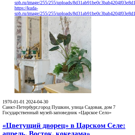
spb.ru/image/255/255/uploads/8d31ab91be0c3bab4204f03e8d
https://kuda-
spb.ru/image/255/255/uploads/8d31ab91be0c3bab4204f03e8d
1970-01-01
2024-04-30
Санкт-Петербург,город Пушкин, улица Садовая, дом 7
Государственный музей-заповедник «Царское Село»
«Цветущий дворец» в Царском Селе:
апрель, Восток, кокедама»