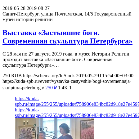
2019-05-28
2019-08-27
Санкт-Петербург, улица Почтамтская, 14/5
Государственный
музей истории религии
Выставка «Застывшие боги.
Современная скульптура Петербурга»
С 28 мая по 27 августа 2019 года, в музее Истории Религии
проходит выставка «Застывшие боги. Современная
скульптура Петербурга»…
250
RUB
https://schema.org/InStock
2019-05-29T15:54:00+03:00
https://kuda-spb.ru/event/vystavka-zastyvshie-bogi-sovremennaja-
skulptura-peterburga/
250
₽
1.4K
1
https://kuda-
spb.ru/image/255/255/uploads/f758906e834bc82d918e27e459
https://kuda-
spb.ru/image/255/255/uploads/f758906e834bc82d918e27e459