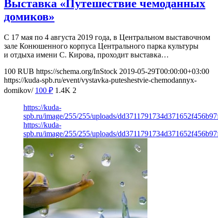
Выставка «Путешествие чемоданных
домиков»
С 17 мая по 4 августа 2019 года, в Центральном выставочном
зале Конюшенного корпуса Центрального парка культуры
и отдыха имени С. Кирова, проходит выставка…
100
RUB
https://schema.org/InStock
2019-05-29T00:00:00+03:00
https://kuda-spb.ru/event/vystavka-puteshestvie-chemodannyx-
domikov/
100
₽
1.4K
2
https://kuda-
spb.ru/image/255/255/uploads/dd3711791734d371652f456b97f
https://kuda-
spb.ru/image/255/255/uploads/dd3711791734d371652f456b97f