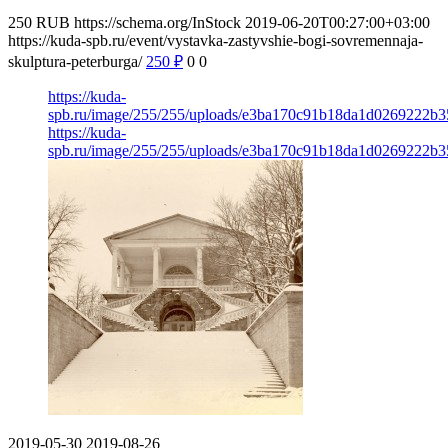
250
RUB
https://schema.org/InStock
2019-06-20T00:27:00+03:00
https://kuda-spb.ru/event/vystavka-zastyvshie-bogi-sovremennaja-
skulptura-peterburga/
250
₽
0
0
https://kuda-
spb.ru/image/255/255/uploads/e3ba170c91b18da1d0269222b3
https://kuda-
spb.ru/image/255/255/uploads/e3ba170c91b18da1d0269222b3
2019-05-30
2019-08-26