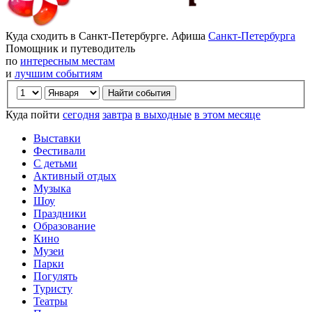
Куда сходить в Санкт-Петербурге. Афиша
Санкт-Петербурга
Помощник и путеводитель
по
интересным местам
и
лучшим событиям
Куда пойти
сегодня
завтра
в выходные
в этом месяце
Выставки
Фестивали
С детьми
Активный отдых
Музыка
Шоу
Праздники
Образование
Кино
Музеи
Парки
Погулять
Туристу
Театры