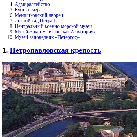
Адмиралтейство
Кунсткамера
Меншиковский дворец
Летний сад Петра I
Центральный военно-морской музей
Музей-макет «Петровская Акватория»
Музей-заповедник «Петергоф»
1.
Петропавловская крепость