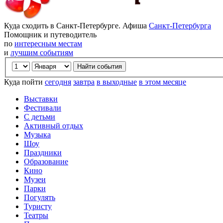
Куда сходить в Санкт-Петербурге. Афиша
Санкт-Петербурга
Помощник и путеводитель
по
интересным местам
и
лучшим событиям
Куда пойти
сегодня
завтра
в выходные
в этом месяце
Выставки
Фестивали
С детьми
Активный отдых
Музыка
Шоу
Праздники
Образование
Кино
Музеи
Парки
Погулять
Туристу
Театры