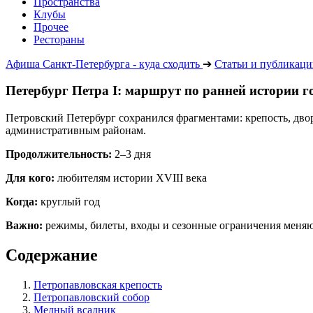
Пространства
Клубы
Прочее
Рестораны
Афиша Санкт-Петербурга - куда сходить
➔
Статьи и публикац
Петербург Петра I: маршрут по ранней истории г
Петровский Петербург сохранился фрагментами: крепость, дво
административным районам.
Продолжительность:
2–3 дня
Для кого:
любителям истории XVIII века
Когда:
круглый год
Важно:
режимы, билеты, входы и сезонные ограничения меняю
Содержание
Петропавловская крепость
Петропавловский собор
Медный всадник